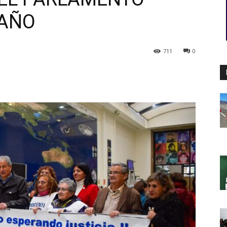
 AÑO
711
0