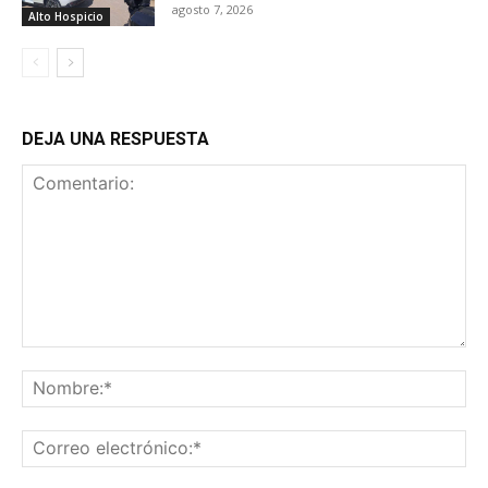
agosto 7, 2026
Alto Hospicio
DEJA UNA RESPUESTA
Comentario:
No
Co
ele