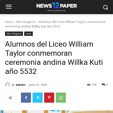
Inicio
Alto Hospicio
Alumnos del Liceo William Taylor conmemoran
ceremonia andina Willka Kuti año 5532
Alto Hospicio
Local
Alumnos del Liceo William
Taylor conmemoran
ceremonia andina Willka Kuti
año 5532
By
admin
junio 21, 2024
774
0