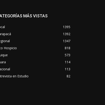
ATEGORÍAS MÁS VISTAS
cal
1395
arapacá
1392
gional
1347
to Hospicio
818
uique
573
uara
114
acional
113
trevista en Estudio
82