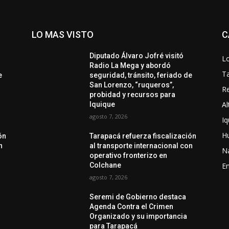
LO MAS VISTO
C
Diputado Álvaro Jofré visitó
Lo
Radio La Mega y abordó
T
e
seguridad, tránsito, feriado de
San Lorenzo, “ruqueros”,
Re
probidad y recursos para
Al
Iquique
agosto 7, 2026
Iq
H
ón
Tarapacá refuerza fiscalización
n
al transporte internacional con
N
operativo fronterizo en
Colchane
En
agosto 7, 2026
Seremi de Gobierno destaca
Agenda Contra el Crimen
Organizado y su importancia
para Tarapacá