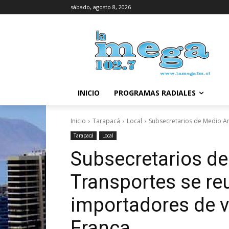
sábado, agosto 8, 2026
INICIO
PROGRAMAS RADIALES
Inicio
Tarapacá
Local
Subsecretarios de Medio Am
Tarapacá
Local
Subsecretarios d
Transportes se re
importadores de 
Franca