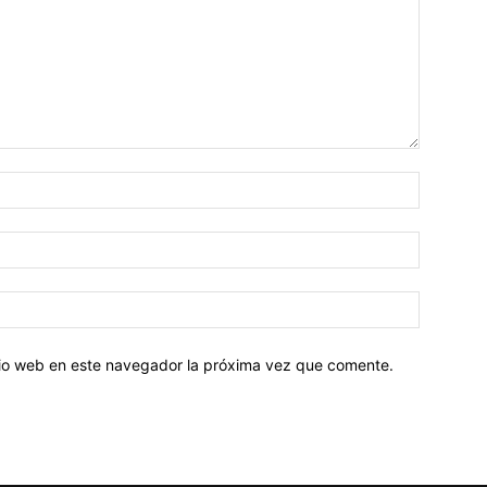
Nombre:
Correo
electróni
Sitio
web:
itio web en este navegador la próxima vez que comente.